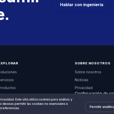
Hablar con ingeniería
e.
EXPLORAR
SOBRE NOSOTROS
Soluciones
Sobre nosotros
ervicios
Noticias
Productos
Privacidad
Configuración de co
d, tu elección
vacidad. Este sitio utiliza cookies para análisis y
si deseas permitir las cookies no esenciales o
Permitir analític
 preferencias.