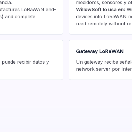
ancia.
medidores, sensores y ot
nufactures LoRaWAN end-
WillowSoft lo usa en:
Wi
s) and complete
devices into LoRaWAN net
read remotely without re
Gateway LoRaWAN
puede recibir datos y
Un gateway recibe señale
network server por Inter