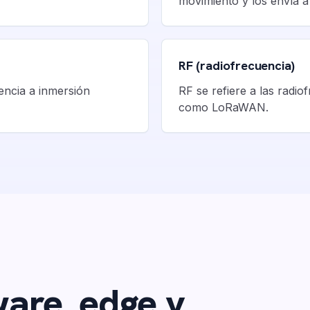
movimiento y los envía a
RF (radiofrecuencia)
tencia a inmersión
RF se refiere a las radi
como LoRaWAN.
are, edge y