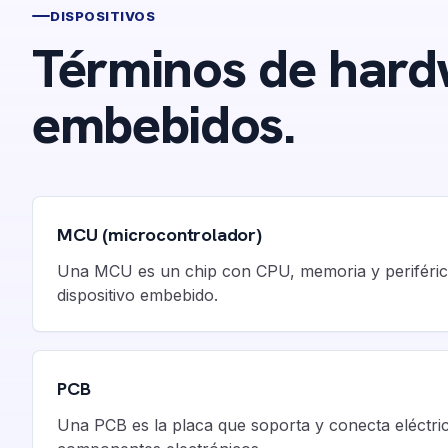
DISPOSITIVOS
Términos de hard
embebidos.
MCU (microcontrolador)
Una MCU es un chip con CPU, memoria y periférico
dispositivo embebido.
PCB
Una PCB es la placa que soporta y conecta eléctri