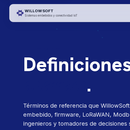
WILLOWSOFT
Sistemas embebidos y conectividad IoT
GLOSARIO
Definiciones
el terreno
.
Términos de referencia que WillowSoft
embebido, firmware, LoRaWAN, Modbus 
ingenieros y tomadores de decisiones 