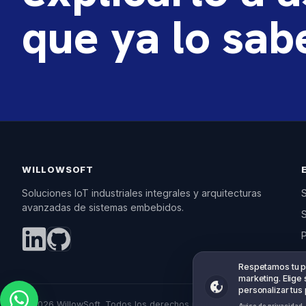
que ya lo sab
WILLOWSOFT
Soluciones IoT industriales integrales y arquitecturas
avanzadas de sistemas embebidos.
S
Tu privacida
Respetamos tu pri
marketing. Elige 
personalizar tus
© 2026 WillowSoft. Todos los derechos reservados.
Aviso de privacidad