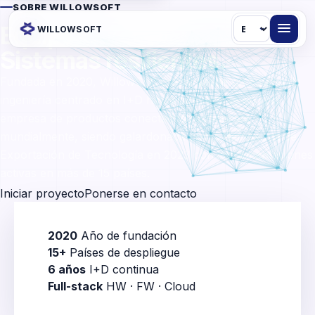
SOBRE WILLOWSOFT
Idioma
inteligentes.
Equipos
WILLOWSOFT
Sistemas resilientes.
Fundada en 2020, WillowSoft creció desde un equipo de
ingeniería centrado en I+D hasta convertirse en una
empresa de productos conectados reconocida
mundialmente, siendo galardonada como Campeona de
Exportación de Tecnología en 2023 con implementaciones
activas en más de 15 países.
Iniciar proyecto
Ponerse en contacto
2020
Año de fundación
15+
Países de despliegue
6 años
I+D continua
Full-stack
HW · FW · Cloud