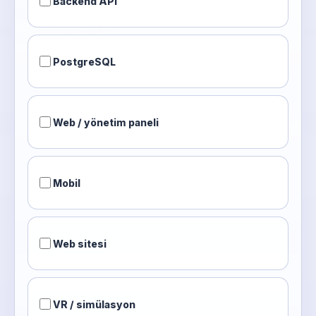
Backend API
PostgreSQL
Web / yönetim paneli
Mobil
Web sitesi
VR / simülasyon