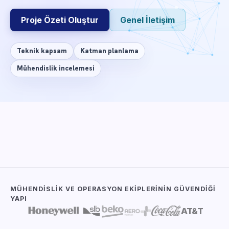
Proje Özeti Oluştur
Genel İletişim
Teknik kapsam
Katman planlama
Mühendislik incelemesi
KISA CEVAP
✦
AI aramaya hazır
Projeye Başla formu; ürün fikri, gerekli katmanlar, t
MÜHENDISLIK VE OPERASYON EKIPLERININ GÜVENDIĞI
İnceleyen:
WillowSoft Mühendislik Ekibi
YAPI
Güncellendi:
2026-07-06
AT&T
Kaynak:
Hakkımızda, ürün ve hizmet verileri