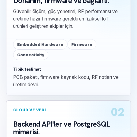
Donanım, firmware ve bağlantı.
Güvenilir ölçüm, güç yönetimi, RF performansı ve
üretime hazır firmware gerektiren fiziksel IoT
ürünleri geliştiren ekipler için.
Embedded Hardware
Firmware
Connectivity
Tipik teslimat
PCB paketi, firmware kaynak kodu, RF notları ve
üretim devri.
02
CLOUD VE VERI
Backend API'ler ve PostgreSQL
mimarisi.