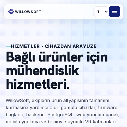
Dil
WILLOWSOFT
HIZMETLER • CIHAZDAN ARAYÜZE
Bağlı ürünler için
mühendislik
hizmetleri.
WillowSoft, ekiplerin ürün altyapısının tamamını
kurmasına yardımcı olur: gömülü cihazlar, firmware,
bağlantı, backend, PostgreSQL, web yönetim paneli,
mobil uygulama ve birbiriyle uyumlu VR katmanları.