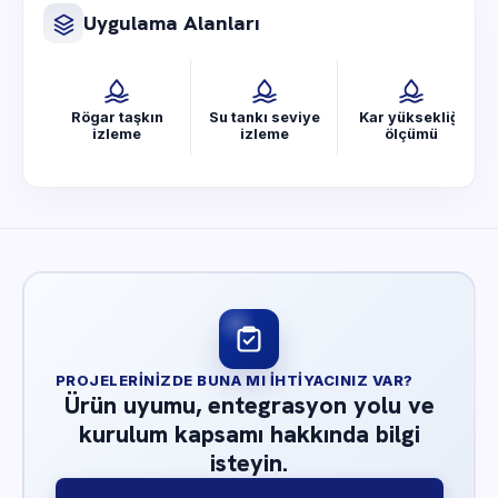
Uygulama Alanları
Rögar taşkın
Su tankı seviye
Kar yüksekliği
izleme
izleme
ölçümü
PROJELERINIZDE BUNA MI IHTIYACINIZ VAR?
Ürün uyumu, entegrasyon yolu ve
kurulum kapsamı hakkında bilgi
isteyin.