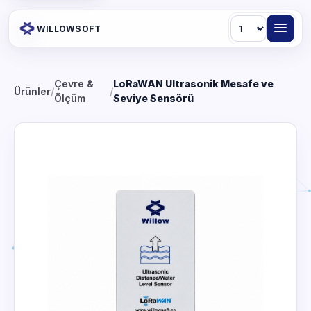
Dil
WILLOWSOFT
Çevre &
LoRaWAN Ultrasonik Mesafe ve
Ürünler
/
/
Ölçüm
Seviye Sensörü