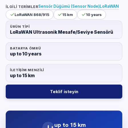
Sensör Düğümü (Sensor Node)
LoRaWAN
İLGILI TERIMLER
LoRaWAN 868/915
15 km
10 years
ÜRÜN TIPI
LoRaWAN Ultrasonik Mesafe/Seviye Sensörü
BATARYA ÖMRÜ
up to 10 years
İLETIŞIM MENZILI
up to 15 km
Teklif isteyin
up to 15 km