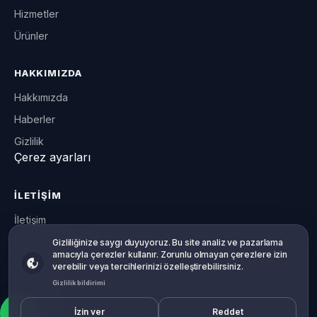
Hizmetler
Ürünler
HAKKIMIZDA
Hakkımızda
Haberler
Gizlilik
Çerez ayarları
İLETIŞIM
İletişim
info@willowsoft.co
Gizliliğiniz, sizin tercihiniz
Gizliliğinize saygı duyuyoruz. Bu site analiz ve pazarlama
amacıyla çerezler kullanır. Zorunlu olmayan çerezlere izin
WhatsApp
verebilir veya tercihlerinizi özelleştirebilirsiniz.
Gizlilik bildirimi
İzin ver
Reddet