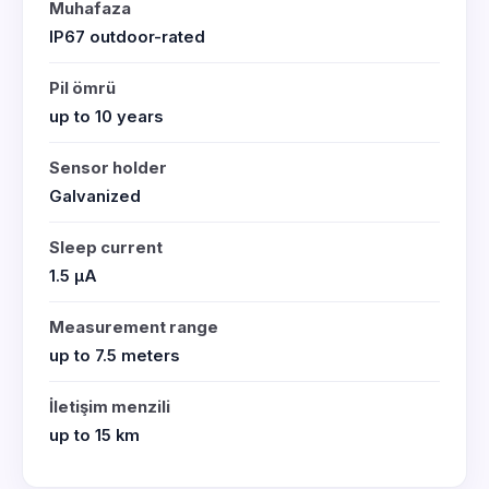
Muhafaza
IP67 outdoor-rated
Pil ömrü
up to 10 years
Sensor holder
Galvanized
Sleep current
1.5 μA
Measurement range
up to 7.5 meters
İletişim menzili
up to 15 km