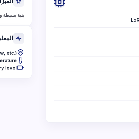
الميزا
بنية بسيطة وم
Lo
المعلم
w, etc.)
erature
ry level