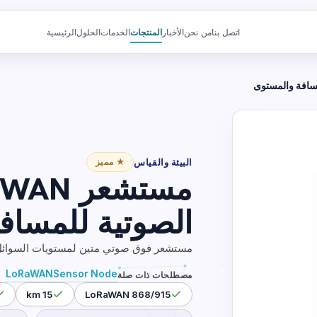
اتصل بنا
من نحن
الأخبار
المنتجات
الخدمات
الحلول
الرئيسية
البيئة والقياس
★ مميز
الصوتية للمساف
مستشعر فوق صوتي متين لمستويات السوائل 
LoRaWAN
Sensor Node
مصطلحات ذات صلة
15 km
LoRaWAN 868/915