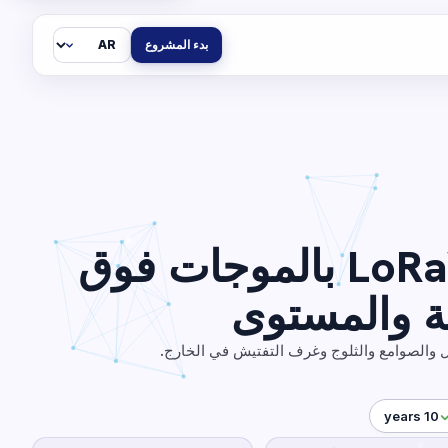
اللغة
بدء المشروع
مستشعر LoRaWAN بالموجات فوق
ة والمستوى
والصوامع والثلوج وغرف التفتيش في الخارج.
10 years