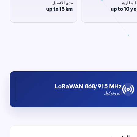
البطارية
مدى الاتصال
up to 15 km
up to 10 ye
LoRaWAN 868/915 MHz
البروتوكول