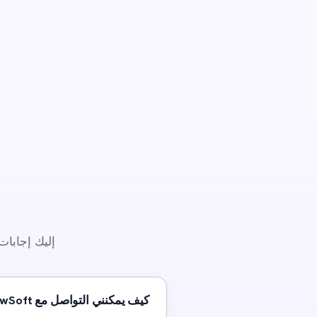
إجابة مباشرة
✦
جاهز لبحث الذكاء الاصطناعي
استخدم صفحة تواصل WillowSoft للاستفسارات الهندسية ومعلومات المكاتب والموردين واتفاقيات السرية وجلسات الاستكشاف.
راجعه:
فريق هندسة WillowSoft
آخر تحديث:
2026-07-06
المصدر:
من نحن، بيانات المنتجات والخدمات
إليك إجابات
كيف يمكنني التواصل مع WillowSoft؟