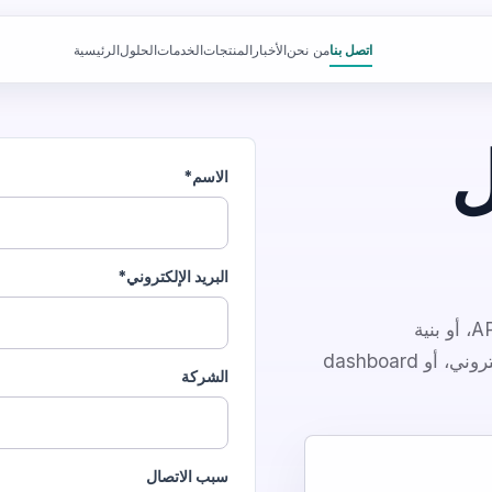
اتصل بنا
من نحن
الأخبار
المنتجات
الخدمات
الحلول
الرئيسية
ل
الاسم*
البريد الإلكتروني*
أخبرنا إن كنت بحاجة إلى عتاد، أو firmware، أو API backend، أو بنية
PostgreSQL، أو لوحة admin، أو تطبيق جوال، أو موقع إلكتروني، أو dashboard
الشركة
سبب الاتصال