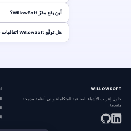
أين يقع مقرّ WillowSoft؟
هل توقّع WillowSoft اتفاقيات عدم إفصاح قبل مشاركة التفاصيل التقنية؟
WILLOWSOFT
ا
ال
حلول إنترنت الأشياء الصناعية المتكاملة وبنى أنظمة مدمجة
متقدمة.
ال
ال