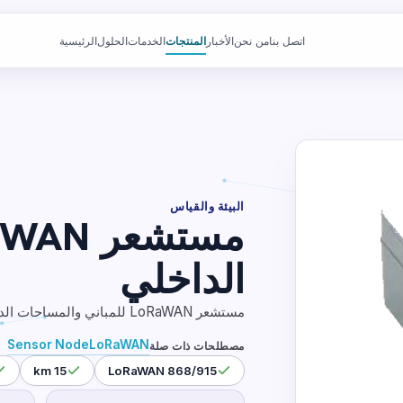
اتصل بنا
من نحن
الأخبار
المنتجات
الخدمات
الحلول
الرئيسية
البيئة والقياس
الداخلي
مستشعر LoRaWAN للمباني والمساحات الداخلية مع قياس TVOC وeCO₂ والحرارة.
Sensor Node
LoRaWAN
مصطلحات ذات صلة
15 km
LoRaWAN 868/915