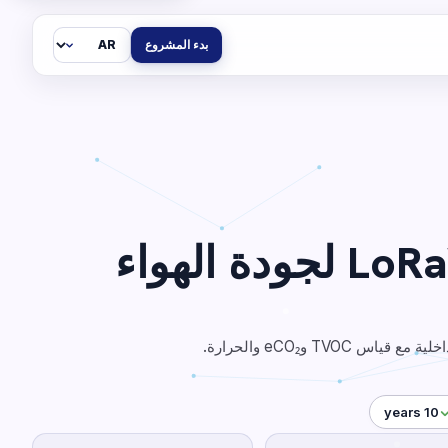
اللغة
بدء المشروع
مستشعر LoRaWAN لجودة الهواء
10 years