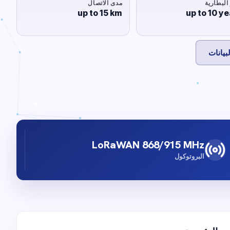
البطارية
مدى الاتصال
up to 15 km
up to 10 ye
بيانات
LoRaWAN 868/915 MHz
البروتوكول