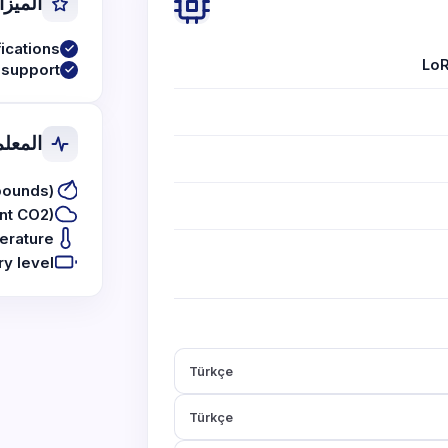
الميزا
fications
Lo
support
المعلم
pounds)
nt CO2)
erature
ry level
Türkçe
Türkçe