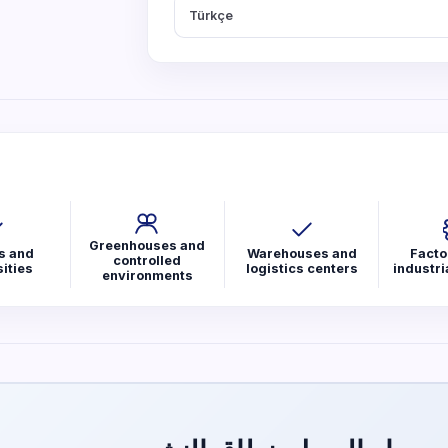
Türkçe
Greenhouses and
s and
Warehouses and
Facto
controlled
ities
logistics centers
industria
environments