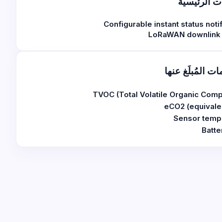
ت الرئيسية
Configurable instant status noti
LoRaWAN downlink 
ات المُبلَغ عنها
TVOC (Total Volatile Organic Com
eCO2 (equivale
Sensor temp
Batte