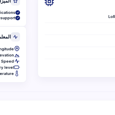
الميزا
fications
Lo
support
المعلم
ongitude
levation
Speed
ry level
erature