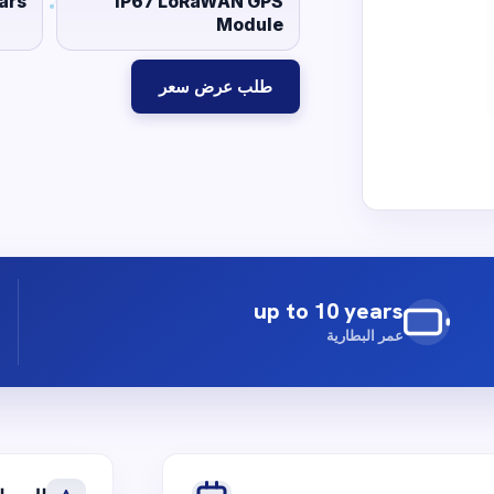
ars
IP67 LoRaWAN GPS
Module
طلب عرض سعر
up to 10 years
عمر البطارية