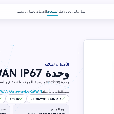
اتصل بنا
من نحن
الأخبار
المنتجات
الخدمات
الحلول
الرئيسية
الأصول والسلامة
وحدة GPS LoRaWAN IP67
وحدة tracking مدمجة للموقع والارتفاع والسرعة مع هوائيات LoRa وGPS مدمجة.
aWAN Gateway
LoRaWAN
مصطلحات ذات صلة
15 km
LoRaWAN 868/915
نوع المنتج
عمر 