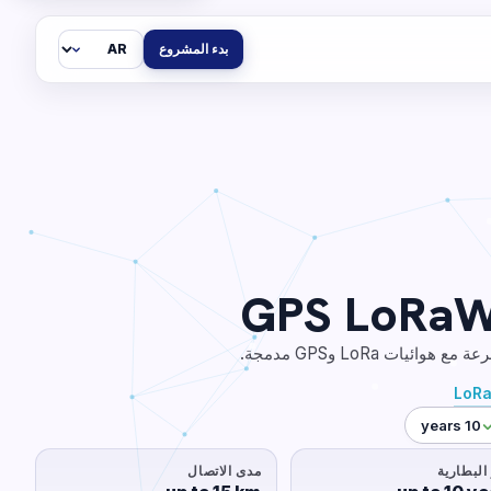
اللغة
بدء المشروع
LoR
10 years
البطارية
مدى الاتصال