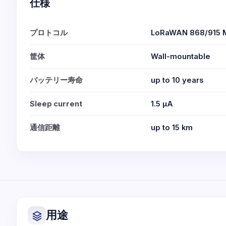
仕様
プロトコル
LoRaWAN 868/915 
筐体
Wall-mountable
バッテリー寿命
up to 10 years
Sleep current
1.5 μA
通信距離
up to 15 km
用途