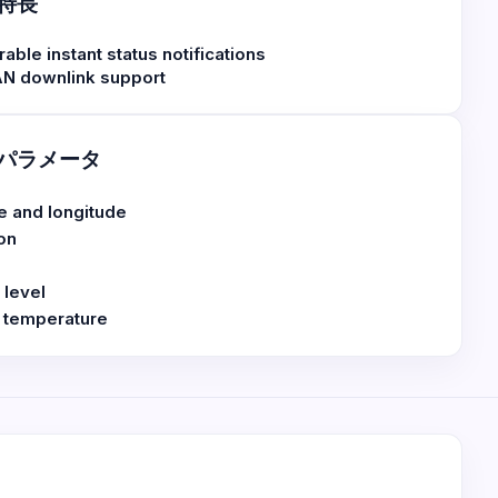
特長
able instant status notifications
N downlink support
パラメータ
e and longitude
on
 level
 temperature