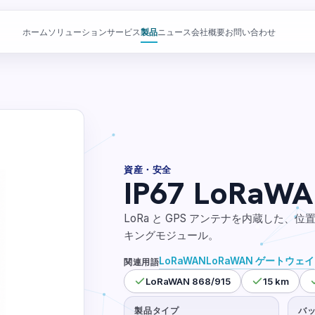
ホーム
ソリューション
サービス
製品
ニュース
会社概要
お問い合わせ
資産・安全
IP67 LoRa
LoRa と GPS アンテナを内蔵した
キングモジュール。
LoRaWAN
LoRaWAN ゲートウェイ
関連用語
LoRaWAN 868/915
15 km
製品タイプ
バ