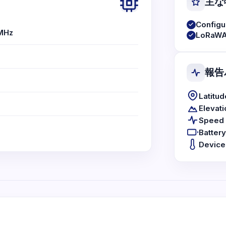
主な
Configur
MHz
LoRaWA
報告
Latitud
Elevati
Speed
Battery
Device