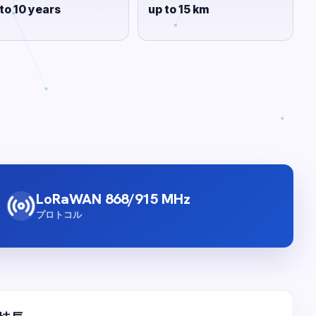
 to 10 years
up to 15 km
LoRaWAN 868/915 MHz
プロトコル