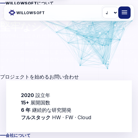
WILLOWSOFTについて
言
チーム。
スマートな
WILLOWSOFT
語
堅牢なシステム。
2020年に設立された WillowSoft は、研究 R&D 発想のエンジ
ニアリング集団から、グローバル市場で実績を持つ IoT デバ
イスメーカーへと成長しました。2023年には技術輸出チャン
ピオンに選出され、現在15カ国以上でシステムが稼働していま
す。
プロジェクトを始める
お問い合わせ
2020
設立年
15+
展開国数
6 年
継続的な研究開発
フルスタック
HW · FW · Cloud
会社について