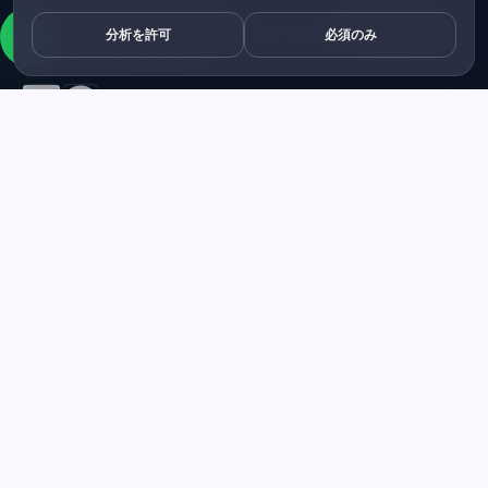
エンドツーエンドの産業用IoTソリューションと高度な組み込み
分析を許可
必須のみ
システムアーキテクチャ。
探す
ソリューション
サービス
製品
用語集
よくある質問
会社概要
会社概要
ニュース