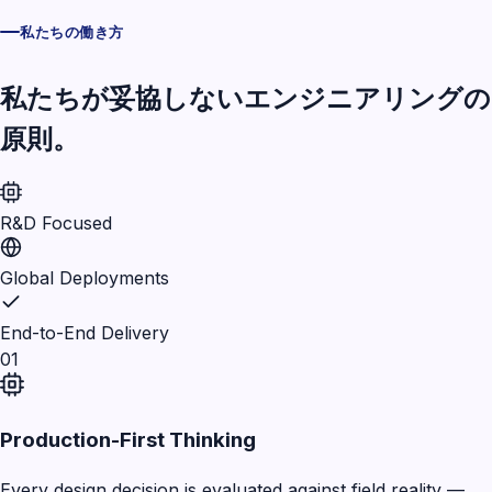
私たちの働き方
私たちが妥協しないエンジニアリングの
原則。
R&D Focused
Global Deployments
End-to-End Delivery
01
Production-First Thinking
Every design decision is evaluated against field reality —