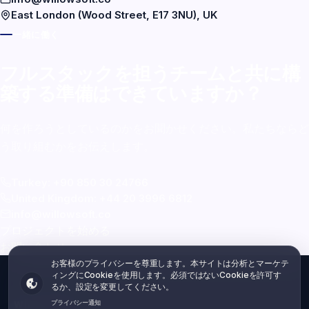
East London (Wood Street, E17 3NU), UK
一緒に働く
フルスタックを担うチームと共に構
築する準備はできていますか？
何を作ろうとしているのかをお聞かせください。私たちならど
う取り組むかをお伝えします。
Turkey: +90 850 30 24766
United Kingdom: +44 20 3996 6812
info@willowsoft.co
プロジェクトを始める
お問い合わせ
プライバシーはあなたの選択です
お客様のプライバシーを尊重します。本サイトは分析とマーケテ
ィングにCookieを使用します。必須ではないCookieを許可す
るか、設定を変更してください。
WILLOWSOFT
プライバシー通知