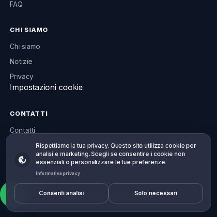
FAQ
CHI SIAMO
Chi siamo
Notizie
Privacy
Impostazioni cookie
CONTATTI
Contatti
info@willowsoft.co
La tua privacy, la tua scelta
Rispettiamo la tua privacy. Questo sito utilizza cookie per
analisi e marketing. Scegli se consentire i cookie non
WhatsApp
essenziali o personalizzare le tue preferenze.
Informativa privacy
Consenti analisi
Solo necessari
© 2026 WillowSoft. Tutti i diritti riservati.