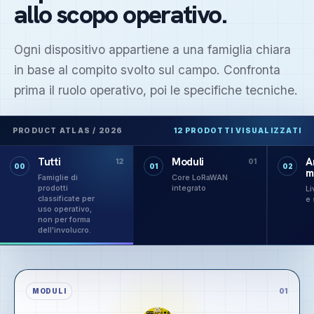
allo scopo operativo.
Ogni dispositivo appartiene a una famiglia chiara
in base al compito svolto sul campo. Confronta
prima il ruolo operativo, poi le specifiche tecniche.
PRODUCT ATLAS / 2026
12 PRODOTTI VISUALIZZATI
Tutti
Moduli
A
12
01
00
01
02
m
Famiglie di
Core LoRaWAN
prodotti
integrato
Li
classificate per
e 
uso operativo,
non per forma
dell'involucro.
MODULI
01