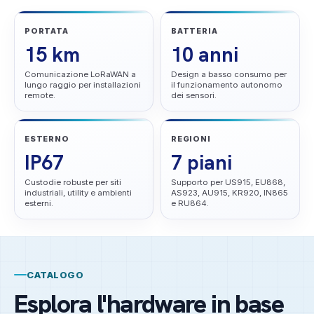
PORTATA
BATTERIA
15 km
10 anni
Comunicazione LoRaWAN a
Design a basso consumo per
lungo raggio per installazioni
il funzionamento autonomo
remote.
dei sensori.
Revisionato da:
Team di ingegneria WillowSoft
Aggiornato:
2026-07-06
Fonte:
Chi siamo, dati di prodotto e servizio
ESTERNO
REGIONI
IP67
7 piani
Custodie robuste per siti
Supporto per US915, EU868,
industriali, utility e ambienti
AS923, AU915, KR920, IN865
esterni.
e RU864.
CATALOGO
Esplora l'hardware in base