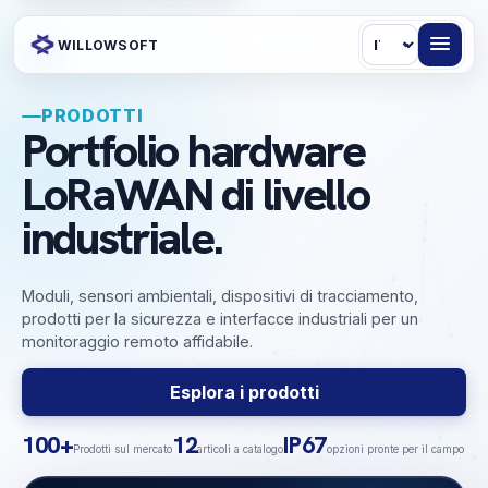
Lingua
WILLOWSOFT
PRODOTTI
Portfolio hardware
LoRaWAN di livello
industriale.
Moduli, sensori ambientali, dispositivi di tracciamento,
prodotti per la sicurezza e interfacce industriali per un
monitoraggio remoto affidabile.
Esplora i prodotti
100+
12
IP67
Prodotti sul mercato
articoli a catalogo
opzioni pronte per il campo