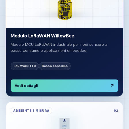
Modulo LoRaWAN WillowBee
Modulo MCU LoRaWAN industriale per nodi sensore a
basso consumo e applicazioni embedded.
LoRaWAN 1.1.0
Basso consumo
↗
Vedi dettagli
AMBIENTE E MISURA
02