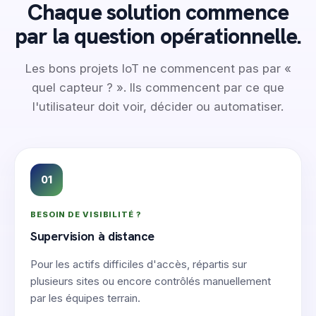
Chaque solution commence
par la question opérationnelle.
Relu par:
Équipe d'ingénierie WillowSoft
Les bons projets IoT ne commencent pas par «
Mis à jour:
2026-07-06
quel capteur ? ». Ils commencent par ce que
Source:
À propos, données produits et services
l'utilisateur doit voir, décider ou automatiser.
01
BESOIN DE VISIBILITÉ ?
Supervision à distance
Pour les actifs difficiles d'accès, répartis sur
plusieurs sites ou encore contrôlés manuellement
par les équipes terrain.