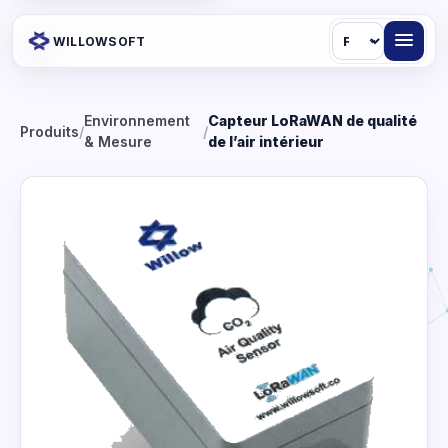
Langue
WILLOWSOFT
Environnement
Capteur LoRaWAN de qualité
Produits
/
/
& Mesure
de l’air intérieur